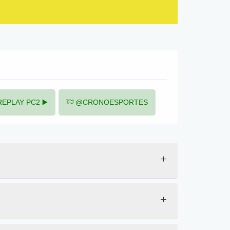
EPLAY PC2 ▶️
@CRONOESPORTES
+
+