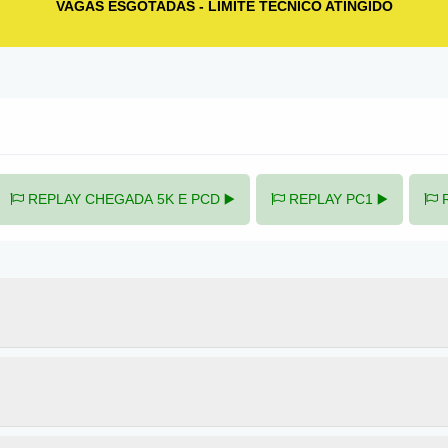
VAGAS ESGOTADAS - LIMITE TÉCNICO ATINGIDO
REPLAY CHEGADA 5K E PCD ▶️
REPLAY PC1 ▶️
R