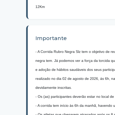
12Km
Importante
- A Corrida Rubro Negra Slz tem o objetivo de re
negra tem. Já podemos ver a força da torcida que
e adoção de hábitos saudáveis dos seus particip
realizado no dia 02 de agosto de 2026, ás 6h, n
devidamente inscritas.
- Os (as) participantes deverão estar no local 
- A corrida tem início às 6h da manhã, havendo u
- Os atletas que chegarem atrasados após os 8 