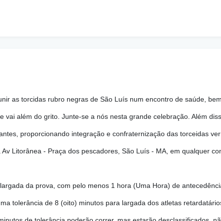
unir as torcidas rubro negras de São Luís num encontro de saúde, bem-
 vai além do grito. Junte-se a nós nesta grande celebração. Além disso
antes, proporcionando integração e confraternização das torceidas ve
a Av Litorânea - Praça dos pescadores, São Luís - MA, em qualquer co
de largada da prova, com pelo menos 1 hora (Uma Hora) de antecedência
ma tolerância de 8 (oito) minutos para largada dos atletas retardatário
minutos de tolerância poderão correr, mas estarão desclassificados, 