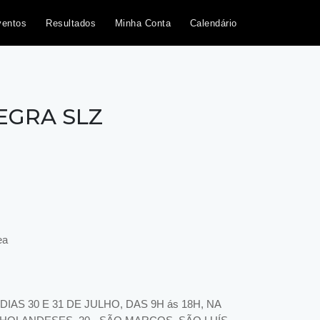
ventos
Resultados
Minha Conta
Calendário
EGRA SLZ
ea
S 30 E 31 DE JULHO, DAS 9H ás 18H, NA